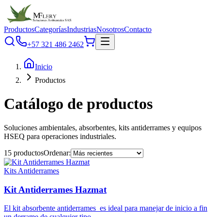
Productos
Categorías
Industrias
Nosotros
Contacto
+57 321 486 2462
Inicio
Productos
Catálogo de productos
Soluciones ambientales, absorbentes, kits antiderrames y equipos
HSEQ para operaciones industriales.
15
productos
Ordenar:
Kits Antiderrames
Kit Antiderrames Hazmat
El kit absorbente antiderrames es ideal para manejar de inicio a fin
un derrame de cualquier tipo.