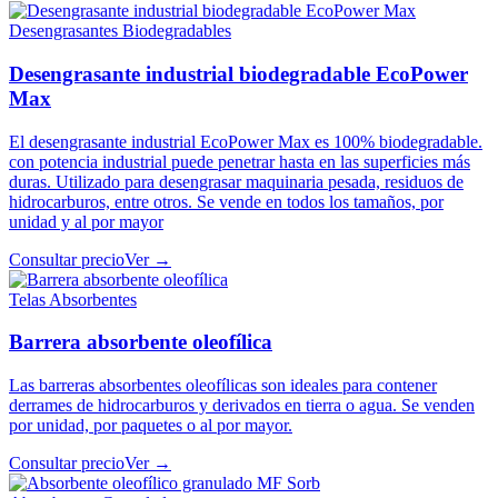
Desengrasantes Biodegradables
Desengrasante industrial biodegradable EcoPower
Max
El desengrasante industrial EcoPower Max es 100% biodegradable.
con potencia industrial puede penetrar hasta en las superficies más
duras. Utilizado para desengrasar maquinaria pesada, residuos de
hidrocarburos, entre otros. Se vende en todos los tamaños, por
unidad y al por mayor
Consultar precio
Ver →
Telas Absorbentes
Barrera absorbente oleofílica
Las barreras absorbentes oleofílicas son ideales para contener
derrames de hidrocarburos y derivados en tierra o agua. Se venden
por unidad, por paquetes o al por mayor.
Consultar precio
Ver →