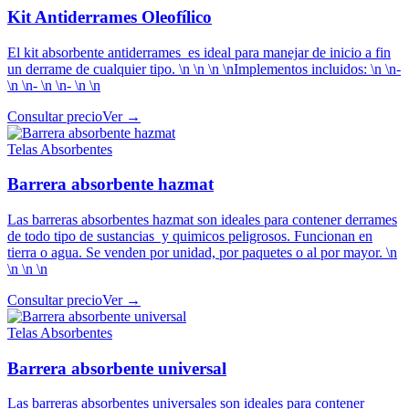
Kit Antiderrames Oleofílico
El kit absorbente antiderrames es ideal para manejar de inicio a fin
un derrame de cualquier tipo. \n \n \n \nImplementos incluidos: \n \n-
\n \n- \n \n- \n \n
Consultar precio
Ver →
Telas Absorbentes
Barrera absorbente hazmat
Las barreras absorbentes hazmat son ideales para contener derrames
de todo tipo de sustancias y quimicos peligrosos. Funcionan en
tierra o agua. Se venden por unidad, por paquetes o al por mayor. \n
\n \n \n
Consultar precio
Ver →
Telas Absorbentes
Barrera absorbente universal
Las barreras absorbentes universales son ideales para contener