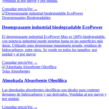
Vendidas al por mayor y por unidad.
Consultar precio
Ver →
Desengrasantes Biodegradables
Desengrasante industrial biodegradable EcoPower
El desengrasante industrial EcoPower Max es 100% biodegradable.
con potencia industrial puede penetrar hasta en las superficies más
duras. Utilizado para desengrasar maquinaria pesada, residuos de
hidrocarburos, entre otros. Se vende en todos los tamaños, por
unidad y al por mayor
Consultar precio
Ver →
Telas Absorbentes
Almohada Absorbente Oleofílica
Las almohadas absorbentes oleofílicas son ideales para contener
derrames de hidrocarburos y sus derivados. Vendidas al por mayor y
por unidad.
Consultar precio
Ver →