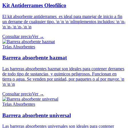
Kit Antiderrames Oleofílico
El kit absorbente antiderrames es ideal para manejar de inicio a fin
un derrame de cualquier tipo. \n \n \n \nImplementos incluidos: \n \n-
\n \n- \n \n- \n \n
Consultar precio
Ver →
Telas Absorbentes
Barrera absorbente hazmat
Las barreras absorbentes hazmat son ideales para contener derrames
de todo tipo de sustancias y quimicos peligrosos. Funcionan en
tierra o agua. Se venden por unidad, por paquetes o al por mayor. \n
\n \n \n
Consultar precio
Ver →
Telas Absorbentes
Barrera absorbente universal
Las barreras absorbentes universales son ideales para contener