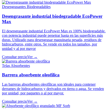
Desengrasantes Biodegradables
Desengrasante industrial biodegradable EcoPower
Max
El desengrasante industrial EcoPower Max es 100% biodegradable.
con potencia industrial puede penetrar hasta en las superficies más
duras. Utilizado para desengrasar maquinaria pesada, residuos de
hidrocarburos, entre otros. Se vende en todos los tamaños, por
unidad y al por mayor
Consultar precio
Ver →
Telas Absorbentes
Barrera absorbente oleofílica
Las barreras absorbentes oleofílicas son ideales para contener
derrames de hidrocarburos y derivados en tierra o agua. Se venden
por unidad, por paquetes o al por mayor.
Consultar precio
Ver →