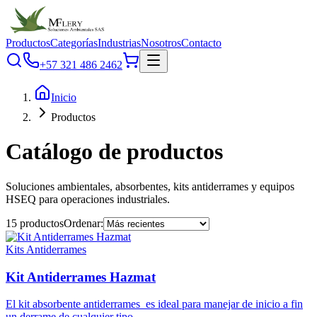
Productos
Categorías
Industrias
Nosotros
Contacto
+57 321 486 2462
Inicio
Productos
Catálogo de productos
Soluciones ambientales, absorbentes, kits antiderrames y equipos
HSEQ para operaciones industriales.
15
productos
Ordenar:
Kits Antiderrames
Kit Antiderrames Hazmat
El kit absorbente antiderrames es ideal para manejar de inicio a fin
un derrame de cualquier tipo.