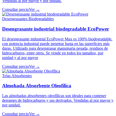
Vendidas al por mayor y por unidad.
Consultar precio
Ver →
Desengrasantes Biodegradables
Desengrasante industrial biodegradable EcoPower
El desengrasante industrial EcoPower Max es 100% biodegradable.
con potencia industrial puede penetrar hasta en las superficies más
duras. Utilizado para desengrasar maquinaria pesada, residuos de
hidrocarburos, entre otros. Se vende en todos los tamaños, por
unidad y al por mayor
Consultar precio
Ver →
Telas Absorbentes
Almohada Absorbente Oleofílica
Las almohadas absorbentes oleofílicas son ideales para contener
derrames de hidrocarburos y sus derivados. Vendidas al por mayor y
por unidad.
Consultar precio
Ver →