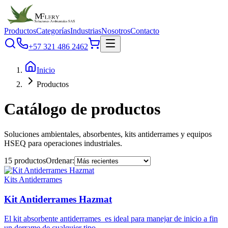
Productos
Categorías
Industrias
Nosotros
Contacto
+57 321 486 2462
Inicio
Productos
Catálogo de productos
Soluciones ambientales, absorbentes, kits antiderrames y equipos
HSEQ para operaciones industriales.
15
productos
Ordenar:
Kits Antiderrames
Kit Antiderrames Hazmat
El kit absorbente antiderrames es ideal para manejar de inicio a fin
un derrame de cualquier tipo.