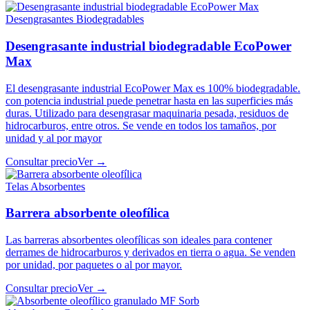
Desengrasantes Biodegradables
Desengrasante industrial biodegradable EcoPower
Max
El desengrasante industrial EcoPower Max es 100% biodegradable.
con potencia industrial puede penetrar hasta en las superficies más
duras. Utilizado para desengrasar maquinaria pesada, residuos de
hidrocarburos, entre otros. Se vende en todos los tamaños, por
unidad y al por mayor
Consultar precio
Ver →
Telas Absorbentes
Barrera absorbente oleofílica
Las barreras absorbentes oleofílicas son ideales para contener
derrames de hidrocarburos y derivados en tierra o agua. Se venden
por unidad, por paquetes o al por mayor.
Consultar precio
Ver →