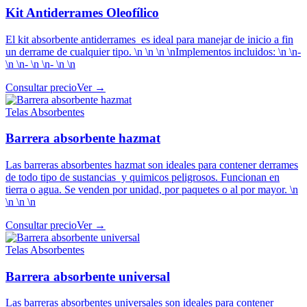
Kit Antiderrames Oleofílico
El kit absorbente antiderrames es ideal para manejar de inicio a fin
un derrame de cualquier tipo. \n \n \n \nImplementos incluidos: \n \n-
\n \n- \n \n- \n \n
Consultar precio
Ver →
Telas Absorbentes
Barrera absorbente hazmat
Las barreras absorbentes hazmat son ideales para contener derrames
de todo tipo de sustancias y quimicos peligrosos. Funcionan en
tierra o agua. Se venden por unidad, por paquetes o al por mayor. \n
\n \n \n
Consultar precio
Ver →
Telas Absorbentes
Barrera absorbente universal
Las barreras absorbentes universales son ideales para contener