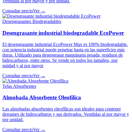
Vendidas al por mayor y por unidad.
Consultar precio
Ver →
Desengrasantes Biodegradables
Desengrasante industrial biodegradable EcoPower
El desengrasante industrial EcoPower Max es 100% biodegradable.
con potencia industrial puede penetrar hasta en las superficies más
duras. Utilizado para desengrasar maquinaria pesada, residuos de
hidrocarburos, entre otros. Se vende en todos los tamaños, por
unidad y al por mayor
Consultar precio
Ver →
Telas Absorbentes
Almohada Absorbente Oleofílica
Las almohadas absorbentes oleofílicas son ideales para contener
derrames de hidrocarburos y sus derivados. Vendidas al por mayor y
por unidad.
Consultar precio
Ver →