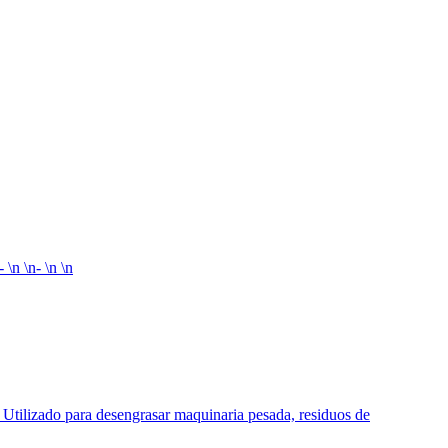
 \n \n- \n \n
 Utilizado para desengrasar maquinaria pesada, residuos de