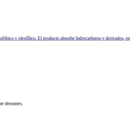
bico y oleofílico. El producto absorbe hidrocarburos y derivados, enca
te derrames.